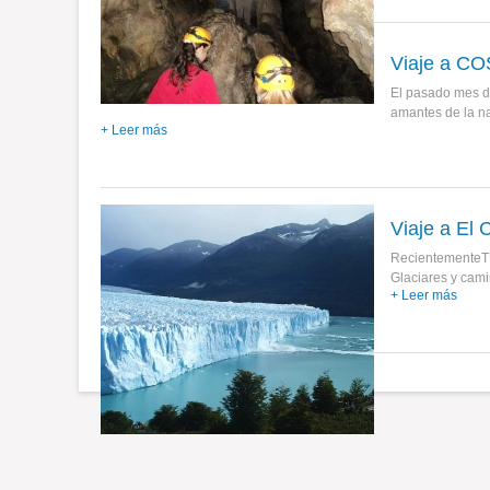
Viaje a C
El pasado mes d
amantes de la na
+ Leer más
Viaje a El 
RecientementeTU
Glaciares y cami
+ Leer más