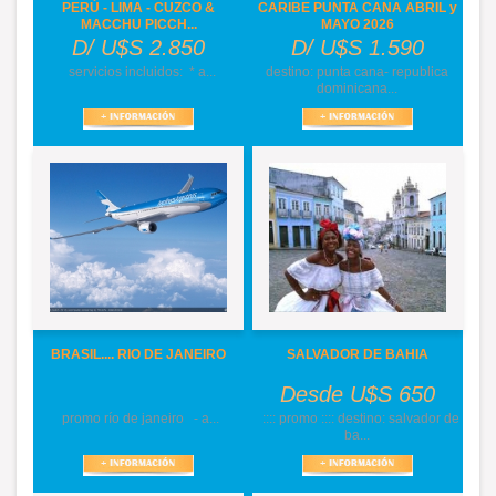
PERÚ - LIMA - CUZCO &
CARIBE PUNTA CANA ABRIL y
MACCHU PICCH...
MAYO 2026
D/ U$S 2.850
D/ U$S 1.590
servicios incluidos: * a...
destino: punta cana- republica
dominicana...
BRASIL.... RIO DE JANEIRO
SALVADOR DE BAHIA
Desde U$S 650
promo río de janeiro - a...
:::: promo :::: destino: salvador de
ba...