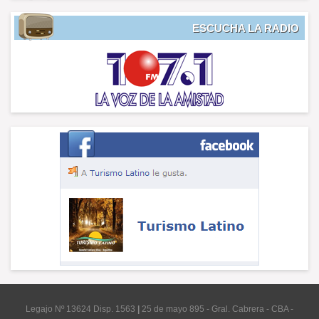
ESCUCHA LA RADIO
Legajo Nº 13624 Disp. 1563
|
25 de mayo 895 - Gral. Cabrera - CBA -